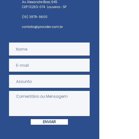
Av. Alexandre Biasi, 645
CEP:
13.293-074
Louveira - SP
(19) 3878-9600
contato@provider.com.br
ENVIAR